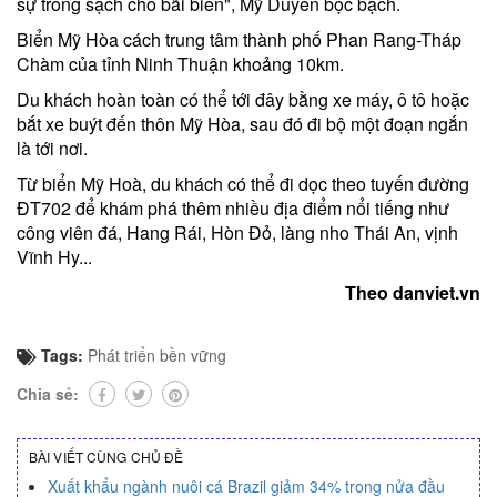
sự trong sạch cho bãi biển", Mỹ Duyên bộc bạch.
Biển Mỹ Hòa cách trung tâm thành phố Phan Rang-Tháp
Chàm của tỉnh Ninh Thuận khoảng 10km.
Du khách hoàn toàn có thể tới đây bằng xe máy, ô tô hoặc
bắt xe buýt đến thôn Mỹ Hòa, sau đó đi bộ một đoạn ngắn
là tới nơi.
Từ biển Mỹ Hoà, du khách có thể đi dọc theo tuyến đường
ĐT702 để khám phá thêm nhiều địa điểm nổi tiếng như
công viên đá, Hang Rái, Hòn Đỏ, làng nho Thái An, vịnh
Vĩnh Hy...
Theo danviet.vn
Tags:
Phát triển bền vững
Chia sẻ:
BÀI VIẾT CÙNG CHỦ ĐỀ
Xuất khẩu ngành nuôi cá Brazil giảm 34% trong nửa đầu