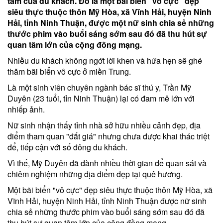
tâm của du khách. Đó là một bãi biển "vô cực" đẹp
siêu thực thuộc thôn Mỹ Hòa, xã Vĩnh Hải, huyện Ninh
Hải, tỉnh Ninh Thuận, được một nữ sinh chia sẻ những
thước phim vào buổi sáng sớm sau đó đã thu hút sự
quan tâm lớn của cộng đồng mạng.
Nhiều du khách không ngớt lời khen và hứa hẹn sẽ ghé
thăm bãi biển vô cực ở miền Trung.
Là một sinh viên chuyên ngành bác sĩ thú y, Trần Mỹ
Duyên (23 tuổi, tỉn Ninh Thuận) lại có đam mê lớn với
nhiếp ảnh.
Nữ sinh nhận thấy tỉnh nhà sở hữu nhiều cảnh đẹp, địa
điểm tham quan "đắt giá" nhưng chưa được khai thác triệt
để, tiếp cận với số đông du khách.
Vì thế, Mỹ Duyên đã dành nhiều thời gian để quan sát và
chiêm nghiệm những địa điểm đẹp tại quê hương.
Một bãi biển "vô cực" đẹp siêu thực thuộc thôn Mỹ Hòa, xã
Vĩnh Hải, huyện Ninh Hải, tỉnh Ninh Thuận được nữ sinh
chia sẻ những thước phim vào buổi sáng sớm sau đó đã
thu hút sự quan tâm lớn của cộng đồng mạng.