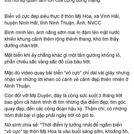
Biển vô cực đẹp siêu thực ở thôn Mỹ Hòa, xã Vĩnh Hải,
huyện Ninh Hải, tỉnh Ninh Thuận. Ảnh: NVCC
Bình minh lên, ánh nắng sớm mai in đậm lên mặt nước
khiến khung cảnh thêm rộng thênh thang, khó tìm thấy
đường chân trời.
Mặt biển khi ấy chẳng khác gì một tấm gương khổng lồ,
phản chiếu sắc vàng sắc đỏ của bầu trời.
Mặc dù video quay bãi biển "vô cực" chỉ dài vài giây nhưng
nhận về những lời khen có cánh về cảnh đẹp thiên nhiên ở
Ninh Thuận.
Còn đối với Mỹ Duyên, đây là công sức suốt 3 tháng trời
bao gồm cả hành trình đi tìm những địa điểm đẹp, tìm góc
quay đẹp, đến các công đoạn hậu kỳ. Thậm chí, có những
hôm thất bại vì gặp phải ngày trời có gió to.
Nữ sinh chia sẻ: "Thời điểm lý tưởng nhất để ngắm biển
"vô cực" tại thôn Mỹ Hòa là vào buổi sáng sớm, khoảng 5h,