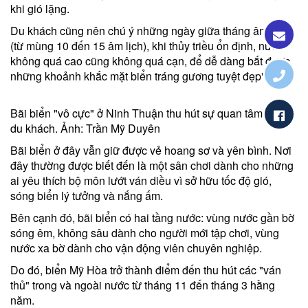
khi gió lặng.
Du khách cũng nên chú ý những ngày giữa tháng âm lịch
(từ mùng 10 đến 15 âm lịch), khi thủy triều ổn định, nước
không quá cao cũng không quá cạn, để dễ dàng bắt được
những khoảnh khắc mặt biển tráng gương tuyệt đẹp".
Bãi biển "vô cực" ở Ninh Thuận thu hút sự quan tâm của
du khách. Ảnh: Trần Mỹ Duyên
Bãi biển ở đây vẫn giữ được vẻ hoang sơ và yên bình. Nơi
đây thường được biết đến là một sân chơi dành cho những
ai yêu thích bộ môn lướt ván diều vì sở hữu tốc độ gió,
sóng biển lý tưởng và nắng ấm.
Bên cạnh đó, bãi biển có hai tầng nước: vùng nước gần bờ
sóng êm, không sâu dành cho người mới tập chơi, vùng
nước xa bờ dành cho vận động viên chuyên nghiệp.
Do đó, biển Mỹ Hòa trở thành điểm đến thu hút các "ván
thủ" trong và ngoài nước từ tháng 11 đến tháng 3 hằng
năm.