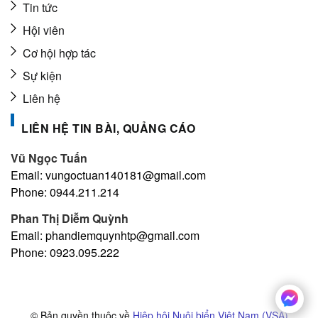
Tin tức
Hội viên
Cơ hội hợp tác
Sự kiện
Liên hệ
LIÊN HỆ TIN BÀI, QUẢNG CÁO
Vũ Ngọc Tuấn
Email: vungoctuan140181@gmail.com
Phone: 0944.211.214
Phan Thị Diễm Quỳnh
Email: phandiemquynhtp@gmail.com
Phone: 0923.095.222
© Bản quyền thuộc về
Hiệp hội Nuôi biển Việt Nam (VSA)