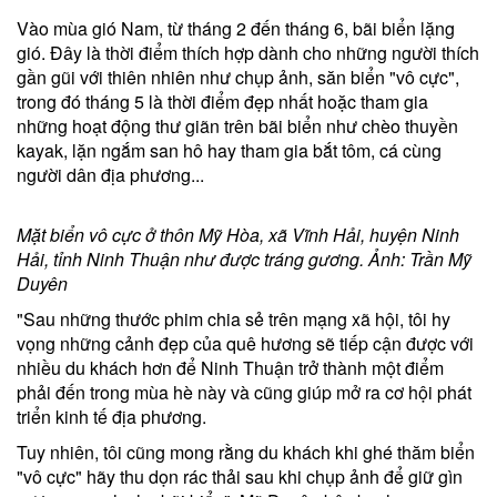
Vào mùa gió Nam, từ tháng 2 đến tháng 6, bãi biển lặng
gió. Đây là thời điểm thích hợp dành cho những người thích
gần gũi với thiên nhiên như chụp ảnh, săn biển "vô cực",
trong đó tháng 5 là thời điểm đẹp nhất hoặc tham gia
những hoạt động thư giãn trên bãi biển như chèo thuyền
kayak, lặn ngắm san hô hay tham gia bắt tôm, cá cùng
người dân địa phương...
Mặt biển vô cực ở thôn Mỹ Hòa, xã Vĩnh Hải, huyện Ninh
Hải, tỉnh Ninh Thuận như được tráng gương. Ảnh: Trần Mỹ
Duyên
"Sau những thước phim chia sẻ trên mạng xã hội, tôi hy
vọng những cảnh đẹp của quê hương sẽ tiếp cận được với
nhiều du khách hơn để Ninh Thuận trở thành một điểm
phải đến trong mùa hè này và cũng giúp mở ra cơ hội phát
triển kinh tế địa phương.
Tuy nhiên, tôi cũng mong rằng du khách khi ghé thăm biển
"vô cực" hãy thu dọn rác thải sau khi chụp ảnh để giữ gìn