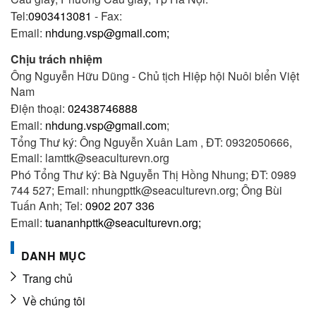
Tel:
0903413081
- Fax:
Email:
nhdung.vsp@gmail.com;
Chịu trách nhiệm
Ông Nguyễn Hữu Dũng - Chủ tịch Hiệp hội Nuôi biển Việt
Nam
Điện thoại:
02438746888
Email:
nhdung.vsp@gmail.com
;
Tổng Thư ký: Ông Nguyễn Xuân Lam , ĐT: 0932050666,
Email: lamttk@seaculturevn.org
Phó Tổng Thư ký: Bà Nguyễn Thị Hồng Nhung; ĐT: 0989
744 527; Email: nhungpttk@seaculturevn.org; Ông Bùi
Tuấn Anh; Tel:
0902 207 336
Email:
tuananhpttk@seaculturevn.org;
DANH MỤC
Trang chủ
Về chúng tôi